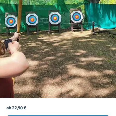
ab
22,90
€