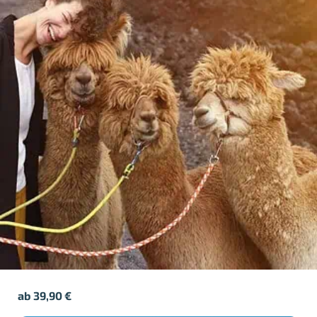
ab
39,90
€