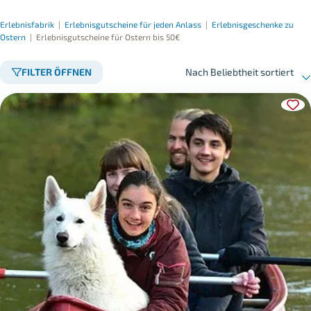
Erlebnisfabrik
|
Erlebnisgutscheine für jeden Anlass
|
Erlebnisgeschenke zu
Ostern
|
Erlebnisgutscheine für Ostern bis 50€
FILTER ÖFFNEN
Nach Beliebtheit sortiert