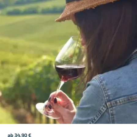
ab
34,90
€