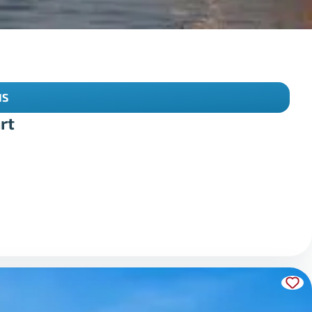
IS
rt