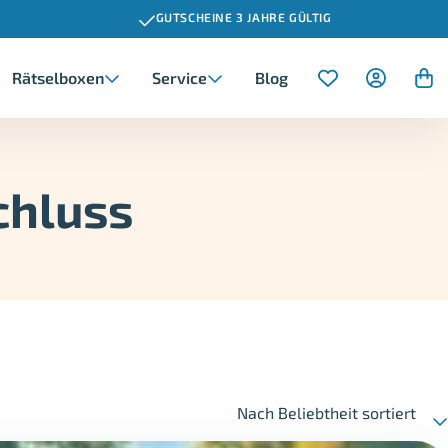
GUTSCHEINE 3 JAHRE GÜLTIG
Rätselboxen
Service
Blog
Dresden
Ausgefallene Firmenincentive
Action & Abenteuer
Erlebnisse für Frauen
Geburtstag
chluss
Chemnitz
Fahrspaß & Motorsport
Erlebnisse für Eltern
Schulabschluss
Wellness & Entspannung
Erlebnisse für Oma und Opa
Jahrestag
Valentinstag
Nach Beliebtheit sortiert