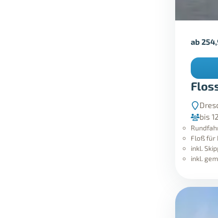
ab
254
Flos
Dres
bis 1
Rundfahr
Floß für
inkl. Ski
inkl. ge