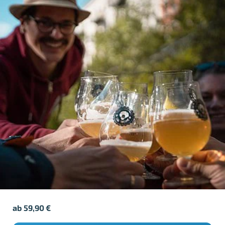
ab
59,90
€