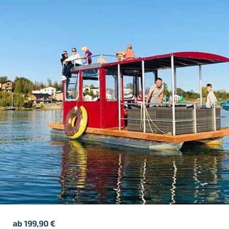
ab
199,90
€