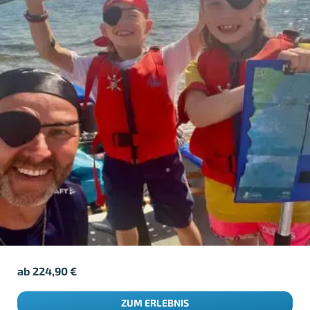
ab
224,90
€
ZUM ERLEBNIS