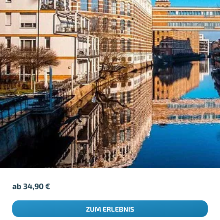
ab
34,90
€
ZUM ERLEBNIS