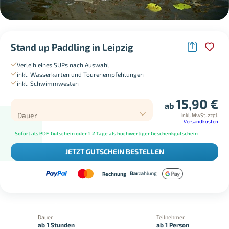
Stand up Paddling in Leipzig
Verleih eines SUPs nach Auswahl
inkl. Wasserkarten und Tourenempfehlungen
inkl. Schwimmwesten
15,90
€
ab
Dauer
inkl. MwSt.
zzgl.
Versandkosten
Sofort als PDF-Gutschein oder 1-2 Tage als hochwertiger Geschenkgutschein
JETZT GUTSCHEIN BESTELLEN
Rechnung
Dauer
Teilnehmer
ab 1 Stunden
ab 1 Person