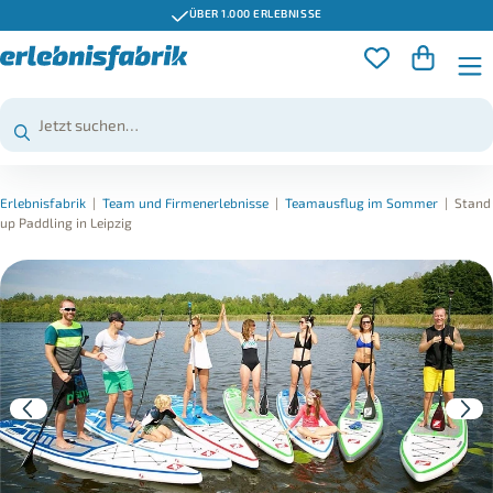
ÜBER 1.000 ERLEBNISSE
Erlebnisfabrik
|
Team und Firmenerlebnisse
|
Teamausflug im Sommer
|
Stand
up Paddling in Leipzig