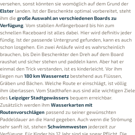
versehen, sonst könnten sie womöglich auf dem Grund der
Elster
landen. Ist der Beschenkte optimal vorbereitet, steht
ihm die
große Auswahl an verschiedenen Boards zu
Verfügung
. Vom stabilen Anfängerboard bis hin zum
schnellen Raceboard ist alles dabei. Hier wird definitiv jeder
fündig. Ist der passende Untergrund gefunden, kann es auch
schon losgehen. Ein zwei Anläufe wird es wahrscheinlich
brauchen, bis Dein Beschenkter den Dreh auf dem Board
raushat und sicher stehen und paddeln kann. Aber hat er
einmal den Trick verstanden, ist es kinderleicht. Vor ihm
liegen nun
180 km Wassernetz
bestehend aus Flüssen,
Gräben und Bächen. Welche Route er einschlägt, ist völlig
ihm überlassen. Vom Stadthafen aus sind alle wichtigen Ziele
des
Leipziger Stadtgewässers
bequem erreichbar.
Zusätzlich werden ihm
Wasserkarten mit
Routenvorschlägen
passend zu seiner gewünschten
Paddeldauer an die Hand gegeben. Auch wenn die Strömung
sehr sanft ist, stehen
Schwimmwesten
jederzeit zur
Verfügung. Für Kinder bis 12 Jahr sind sie sogar Pflicht. Die