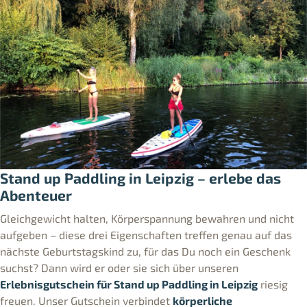
Stand up Paddling in Leipzig – erlebe das
Abenteuer
Gleichgewicht halten, Körperspannung bewahren und nicht
aufgeben – diese drei Eigenschaften treffen genau auf das
nächste Geburtstagskind zu, für das Du noch ein Geschenk
suchst? Dann wird er oder sie sich über unseren
Erlebnisgutschein für Stand up Paddling in Leipzig
riesig
freuen. Unser Gutschein verbindet
körperliche