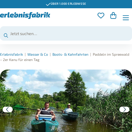
ÜBER 1.000 ERLEBNISSE
Erlebnisfabrik
|
Wasser & Co
|
Boots- & Kahnfahrten
|
Paddeln im Spreewald
– 2er Kanu für einen Tag