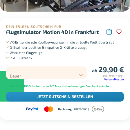
DEIN ERLEBNISGUTSCHEIN FÜR
Flugsimulator Motion 4D in Frankfurt
VR-Brille, die alle Kopfbewegungen in die virtuelle Welt überträgt
G-Seat, der positive & negative G-Kräfte erzeugt
Wahl eins Flugzeugs
inkl. 1 Getränk
29,90
€
ab
Dauer
inkl. MwSt.
zzgl.
Versandkosten
Sofort als PDF-Gutschein oder 1-2 Tage als hochwertiger Geschenkgutschein
JETZT GUTSCHEIN BESTELLEN
Rechnung