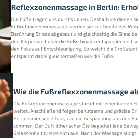
Reflexzonenmassage in Berlin: Erho
Die Füße tragen uns durchs Leben. Deshalb verdienen s
Fußreflexzonenmassage werden sie zur Quelle des Wohlb
Berührung Stress abgebaut und gleichzeitig die Sinne be
den Körper weit über die Füße hinaus entspannen und sc
den Fokus auf Entschleunigung. So weicht die Großstadt
entspannt dabei gleichermaßen wie die Füße.
Wie die Fußreflexzonenmassage ab
Die Fußreflexzonenmassage startet mit einer kurzen E
weitet. Anschließend folgen behutsame und präzise Grif
Herzensmensch erlebt, wie die Anspannung aus den Füß
kommen. Der Duft ätherischer Öle begleitet jede Bewegu
Gelassenheit breitet sich aus. Nach der Massage klingt