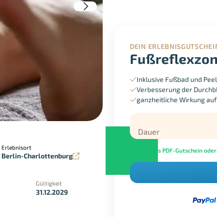
DEIN ERLEBNISGUTSCHEI
Fußreflexzon
Inklusive Fußbad und Peel
Verbesserung der Durchbl
ganzheitliche Wirkung au
Dauer
Erlebnisort
Sofort als PDF-Gutschein oder
Berlin-Charlottenburg
Gültigkeit
31.12.2029
in der Geschäftsstelle
Google Pay