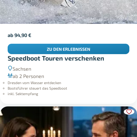
ab
94,90
€
ZU DEN ERLEBNISSEN
Speedboot Touren verschenken
Sachsen
ab 2 Personen
Dresden vom Wasser entdecken
Bootsführer steuert das Speedboot
inkl. Sektempfang