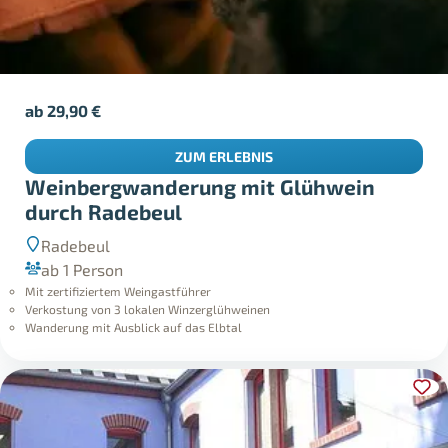
ab
29,90
€
ZUM ERLEBNIS
Weinbergwanderung mit Glühwein
durch Radebeul
Radebeul
ab 1 Person
Mit zertifiziertem Weingastführer
Verkostung von 3 lokalen Winzerglühweinen
Wanderung mit Ausblick auf das Elbtal