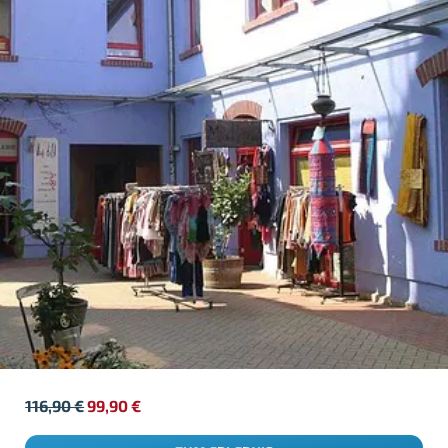
116,90
€
99,90
€