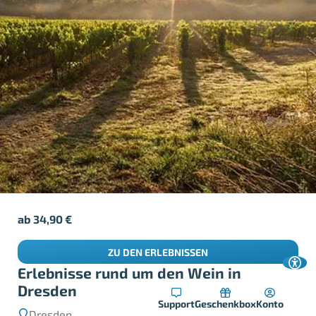
ab
34,90
€
ZU DEN ERLEBNISSEN
Erlebnisse rund um den Wein in
Dresden
Support
Geschenkbox
Konto
Dresden