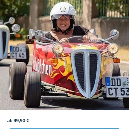
ab
99,90
€