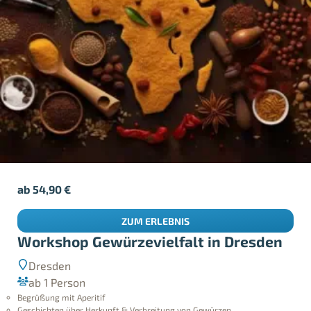
ab
54,90
€
ZUM ERLEBNIS
Workshop Gewürzevielfalt in Dresden
Dresden
ab 1 Person
Begrüßung mit Aperitif
Geschichten über Herkunft & Verbreitung von Gewürzen