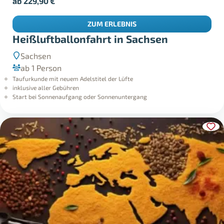
ab
229,90
€
ZUM ERLEBNIS
Heißluftballonfahrt in Sachsen
Sachsen
ab 1 Person
Taufurkunde mit neuem Adelstitel der Lüfte
inklusive aller Gebühren
Start bei Sonnenaufgang oder Sonnenuntergang