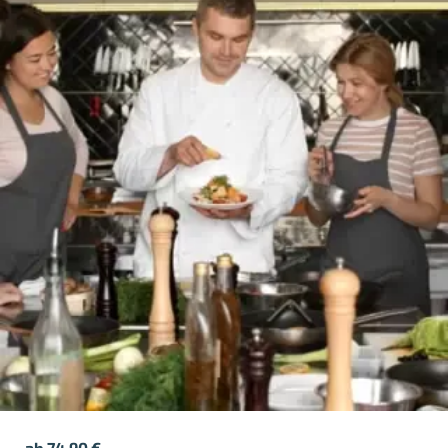
ab
74,90
€