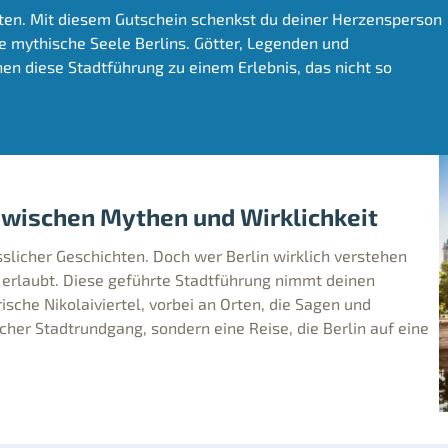
arten. Mit diesem Gutschein schenkst du deiner Herzensperson
e mythische Seele Berlins. Götter, Legenden und
 diese Stadtführung zu einem Erlebnis, das nicht so
 zwischen Mythen und Wirklichkeit
sslicher Geschichten. Doch wer Berlin wirklich verstehen
es erlaubt. Diese geführte Stadtführung nimmt deinen
che Nikolaiviertel, vorbei an Orten, die Sagen und
cher Stadtrundgang, sondern eine Reise, die Berlin auf eine