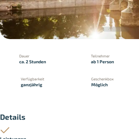
Dauer
Teilnehmer
ca. 2 Stunden
ab 1 Person
Verfügbarkeit
Geschenkbox
ganzjährig
Möglich
PayPal
Kreditkartenzahlung
Zahlung 
Details
Leistungen