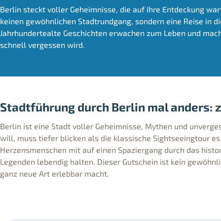
Berlin steckt voller Geheimnisse, die auf ihre Entdeckung w
keinen gewöhnlichen Stadtrundgang, sondern eine Reise in di
Jahrhundertealte Geschichten erwachen zum Leben und machen
schnell vergessen wird.
Stadtführung durch Berlin mal anders:
Berlin ist eine Stadt voller Geheimnisse, Mythen und unverge
will, muss tiefer blicken als die klassische Sightseeingtour 
Herzensmenschen mit auf einen Spaziergang durch das historis
Legenden lebendig halten. Dieser Gutschein ist kein gewöhnli
ganz neue Art erlebbar macht.