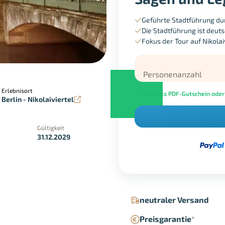
Geführte Stadtführung dur
Die Stadtführung ist deut
Fokus der Tour auf Nikolai
Personenanzahl
Erlebnisort
Sofort als PDF-Gutschein oder
Berlin - Nikolaiviertel
Gültigkeit
31.12.2029
in der Geschäftsstelle
Google Pay
neutraler Versand
Preisgarantie
*