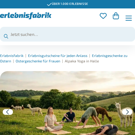
ÜBER 1.000 ERLEBNISSE
Erlebnisfabrik
|
Erlebnisgutscheine für jeden Anlass
|
Erlebnisgeschenke zu
Ostern
|
Ostergeschenke für Frauen
|
Alpaka Yoga in Halle