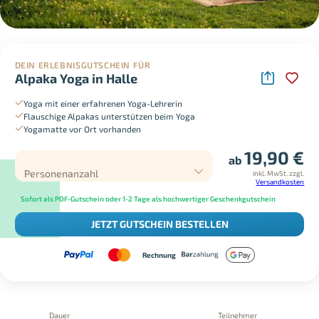
DEIN ERLEBNISGUTSCHEIN FÜR
Alpaka Yoga in Halle
Yoga mit einer erfahrenen Yoga-Lehrerin
Flauschige Alpakas unterstützen beim Yoga
Yogamatte vor Ort vorhanden
19,90
€
ab
Personenanzahl
inkl. MwSt.
zzgl.
Versandkosten
Sofort als PDF-Gutschein oder 1-2 Tage als hochwertiger Geschenkgutschein
JETZT GUTSCHEIN BESTELLEN
Rechnung
Dauer
Teilnehmer