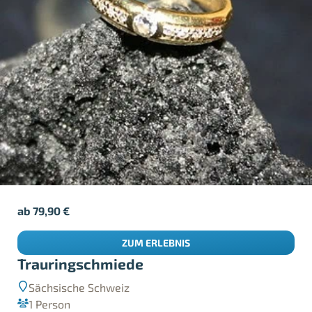
ab
79,90
€
ZUM ERLEBNIS
Trauringschmiede
Sächsische Schweiz
1 Person