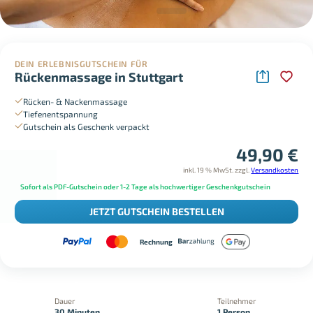
DEIN ERLEBNISGUTSCHEIN FÜR
Rückenmassage in Stuttgart
Rücken- & Nackenmassage
Tiefenentspannung
Gutschein als Geschenk verpackt
49,90
€
inkl. 19 % MwSt.
zzgl.
Versandkosten
Sofort als PDF-Gutschein oder 1-2 Tage als hochwertiger Geschenkgutschein
JETZT GUTSCHEIN BESTELLEN
Rechnung
Dauer
Teilnehmer
30 Minuten
1 Person