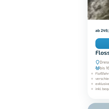
ab
249
Flos
Dres
bis 1
Floßfahr
verschi
exklusiv
inkl. be