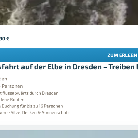
,90
€
ZUM ERLEBN
sfahrt auf der Elbe in Dresden – Treiben
den
6 Personen
t flussabwärts durch Dresden
edene Routen
e Buchung für bis zu 16 Personen
queme Sitze, Decken & Sonnenschutz