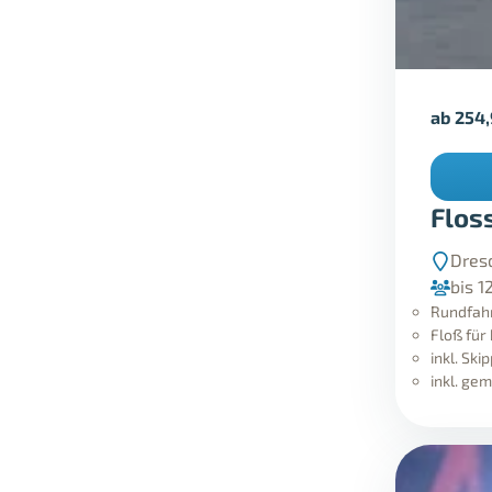
ab
254
Flos
Dres
bis 1
Rundfahr
Floß für
inkl. Ski
inkl. ge