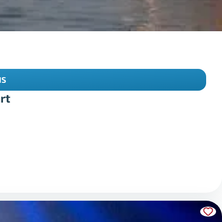
IS
rt