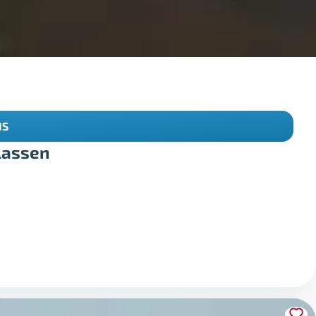
IS
 lassen