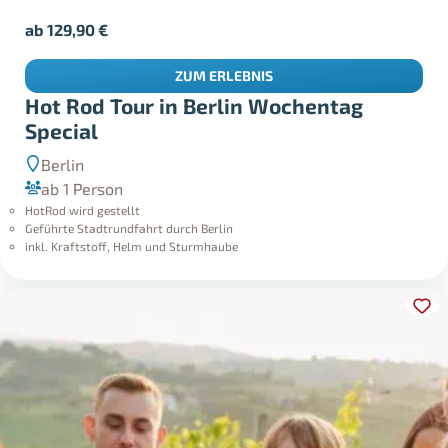
ab
129,90
€
ZUM ERLEBNIS
Hot Rod Tour in Berlin Wochentag
Special
Berlin
ab 1 Person
HotRod wird gestellt
Geführte Stadtrundfahrt durch Berlin
inkl. Kraftstoff, Helm und Sturmhaube