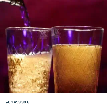
ab
1.499,90
€