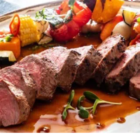
ab
99,90
€