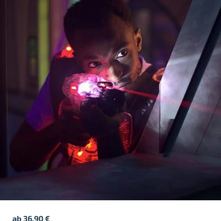
ab
36,90
€