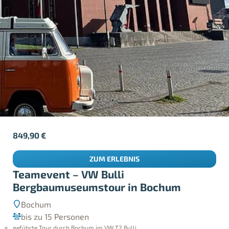
849,90
€
ZUM ERLEBNIS
Teamevent – VW Bulli
Bergbaumuseumstour in Bochum
Bochum
bis zu 15 Personen
geführte Tour durch Bochum im VW T2 Bulli
inkl. Eintritt & Führung durch das Deutsche Bergbaumuseum in Bochum