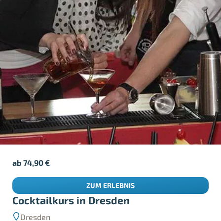
ab
74,90
€
ZUM ERLEBNIS
Cocktailkurs in Dresden
Dresden