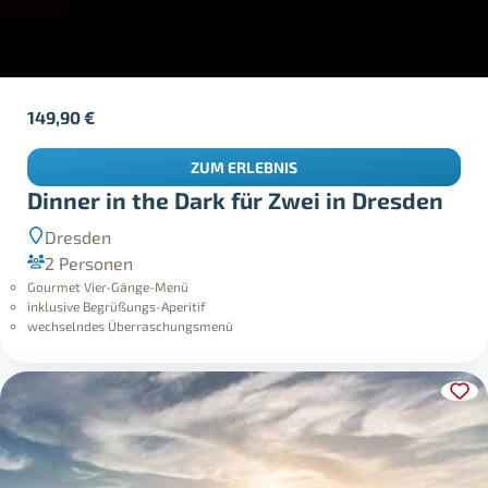
149,90
€
ZUM ERLEBNIS
Dinner in the Dark für Zwei in Dresden
Dresden
2 Personen
Gourmet Vier-Gänge-Menü
inklusive Begrüßungs-Aperitif
wechselndes Überraschungsmenü