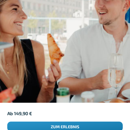
Ab
149,90
€
ZUM ERLEBNIS