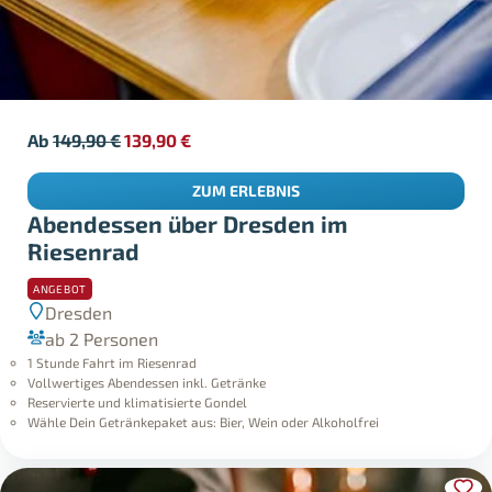
Ab
149,90
€
139,90
€
ZUM ERLEBNIS
Abendessen über Dresden im
Riesenrad
ANGEBOT
Dresden
ab 2 Personen
1 Stunde Fahrt im Riesenrad
Vollwertiges Abendessen inkl. Getränke
Reservierte und klimatisierte Gondel
Wähle Dein Getränkepaket aus: Bier, Wein oder Alkoholfrei