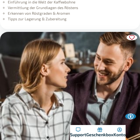
Einführung in die Welt der Kaffeebohne
Vermittlung der Grundlagen des Röstens
Erkennen von Röstgraden & Aromen
Tipps zur Lagerung & Zubereitung
Support
Geschenkbox
Konto