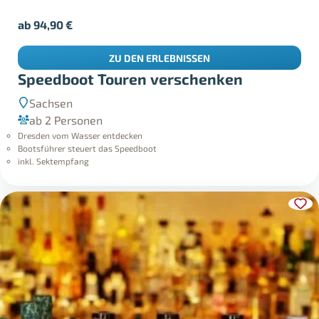
ab
94,90
€
ZU DEN ERLEBNISSEN
Speedboot Touren verschenken
Sachsen
ab 2 Personen
Dresden vom Wasser entdecken
Bootsführer steuert das Speedboot
inkl. Sektempfang