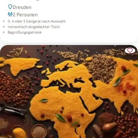
Dresden
2 Personen
3, 4 oder 5 Gänge je nach Auswahl
romantisch eingedeckter Tisch
Begrüßungsgetränk