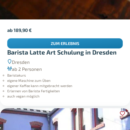
ab
189,90
€
ZUM ERLEBNIS
Barista Latte Art Schulung in Dresden
Dresden
ab 2 Personen
Baristakurs
eigene Maschine zum Üben
eigener Kaffee kann mitgebracht werden
Erlernen von Barista Fertigkeiten
auch vegan möglich