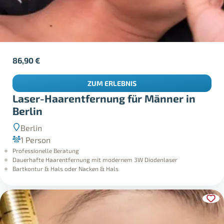
86,90
€
ZUM ERLEBNIS
Laser-Haarentfernung für Männer in
Berlin
Berlin
1 Person
Professionelle Beratung
Dauerhafte Haarentfernung mit modernem 3W Diodenlaser
Bartkontur & Hals oder Nacken & Hals