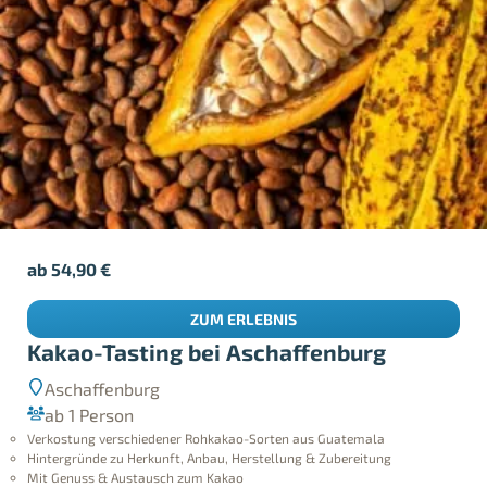
ab
54,90
€
ZUM ERLEBNIS
Kakao-Tasting bei Aschaffenburg
Aschaffenburg
ab 1 Person
Verkostung verschiedener Rohkakao-Sorten aus Guatemala
Hintergründe zu Herkunft, Anbau, Herstellung & Zubereitung
Mit Genuss & Austausch zum Kakao