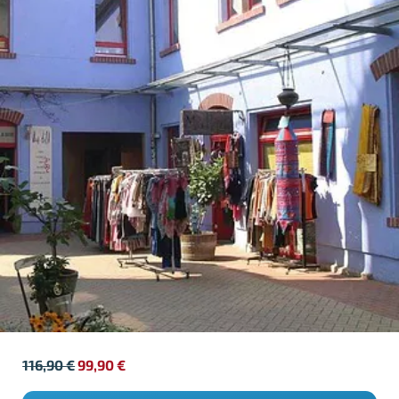
116,90
€
99,90
€