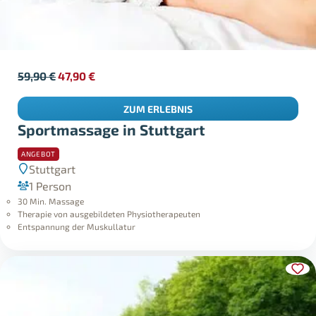
59,90
€
47,90
€
ZUM ERLEBNIS
Sportmassage in Stuttgart
ANGEBOT
Stuttgart
1 Person
30 Min. Massage
Therapie von ausgebildeten Physiotherapeuten
Entspannung der Muskullatur