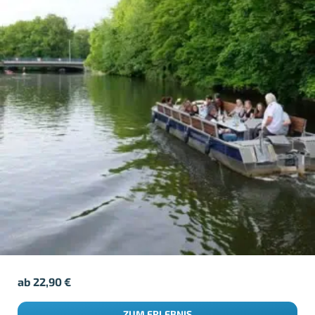
ab
22,90
€
ZUM ERLEBNIS