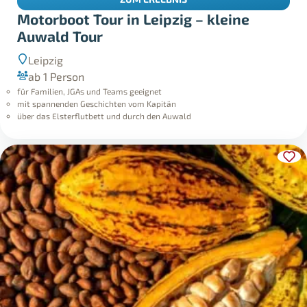
Motorboot Tour in Leipzig – kleine
Auwald Tour
Leipzig
ab 1 Person
für Familien, JGAs und Teams geeignet
mit spannenden Geschichten vom Kapitän
über das Elsterflutbett und durch den Auwald