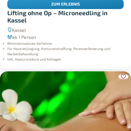
ZUM ERLEBNIS
Lifting ohne Op – Microneedling in
Kassel
Kassel
ab 1 Person
Minimalinvasives Verfahren
Für Hautverjüngung, Konturenstraffung, Porenverfeinerung und
Narbenbehandlung
Inkl. Hyaluronsäure und Kollagen