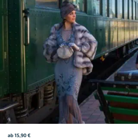
ab
15,90
€