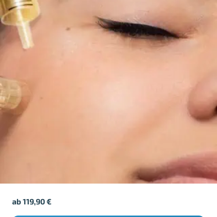
ab
119,90
€