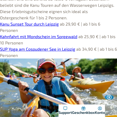
beliebt sind die Kanu Touren auf den Wasserwegen Leipzigs.
Diese Erlebnisgutscheine eignen sich ideal als
Ostergeschenk für 1 bis 2 Personen.
Kanu Sunset Tour durch Leipzig
ab 29,90 € | ab 1 bis 6
Personen
Kahnfahrt mit Mondschein im Spreewald
ab 25,90 € | ab 1 bis
10 Personen
SUP Yoga am Cospudener See in Leipzig
ab 34,90 € | ab 1 bis 6
Personen
Support
Geschenkbox
Konto