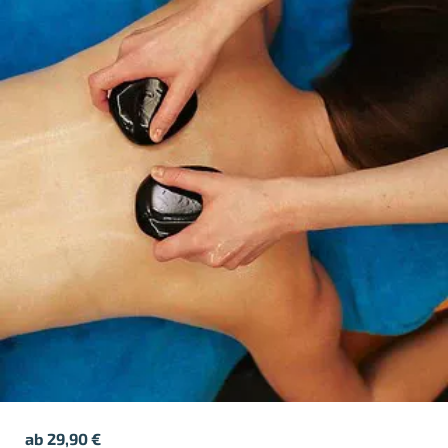
ab
29,90
€