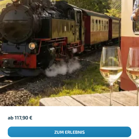
ab
117,90
€
ZUM ERLEBNIS