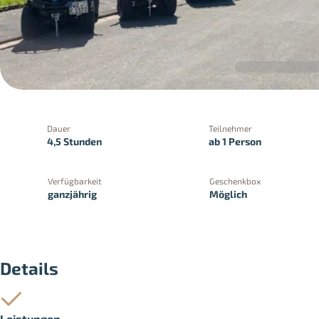
Dauer
Teilnehmer
4,5 Stunden
ab 1 Person
Verfügbarkeit
Geschenkbox
ganzjährig
Möglich
PayPal
Kreditkartenzahlung
Zahlung 
Details
Leistungen