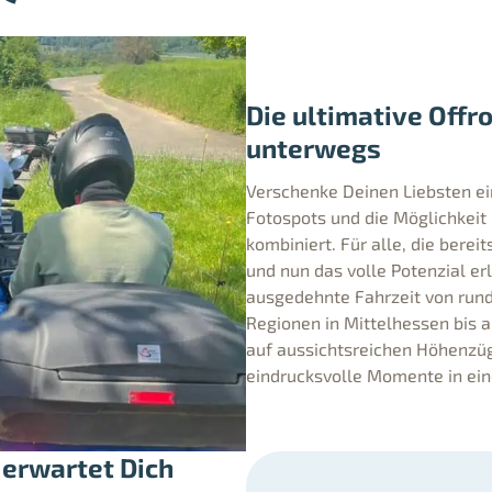
Die ultimative Offr
unterwegs
Verschenke Deinen Liebsten ei
Fotospots und die Möglichkeit
kombiniert. Für alle, die ber
und nun das volle Potenzial er
ausgedehnte Fahrzeit von rund
Regionen in Mittelhessen bis 
auf aussichtsreichen Höhenzüg
eindrucksvolle Momente in ei
 erwartet Dich