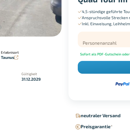
4,5-stündige geführte Tou
Anspruchsvolle Strecken 
Inkl. Einweisung, Leihhelm
Personenanzahl
Erlebnisort
Sofort als PDF-Gutschein oder
Taunus
Gültigkeit
31.12.2029
in der Geschäftsstelle
Google Pay
neutraler Versand
Preisgarantie
*