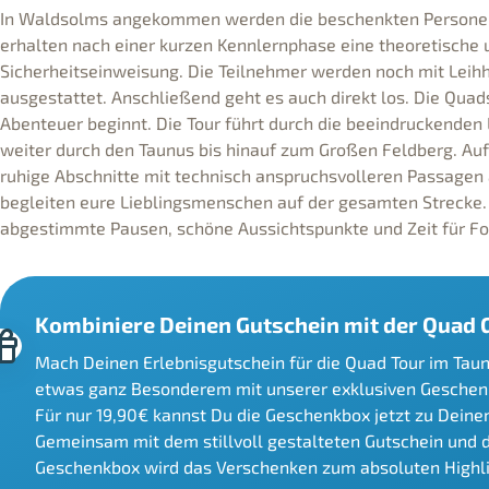
In Waldsolms angekommen werden die beschenkten Personen
erhalten nach einer kurzen Kennlernphase eine theoretische 
Sicherheitseinweisung. Die Teilnehmer werden noch mit Lei
ausgestattet. Anschließend geht es auch direkt los. Die Quad
Abenteuer beginnt. Die Tour führt durch die beeindruckenden
weiter durch den Taunus bis hinauf zum Großen Feldberg. A
ruhige Abschnitte mit technisch anspruchsvolleren Passagen 
begleiten eure Lieblingsmenschen auf der gesamten Strecke. 
abgestimmte Pausen, schöne Aussichtspunkte und Zeit für Fo
Kombiniere Deinen Gutschein mit der Quad
Mach Deinen Erlebnisgutschein für die Quad Tour im Taun
etwas ganz Besonderem mit unserer exklusiven Geschenk
Für nur 19,90€ kannst Du die Geschenkbox jetzt zu Dein
Gemeinsam mit dem stillvoll gestalteten Gutschein und 
Geschenkbox wird das Verschenken zum absoluten Highli