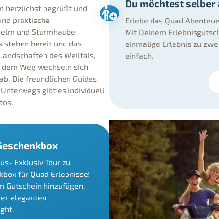
Du möchtest selber a
 herzlichst begrüßt und
und praktische
Erlebe das Quad Abenteue
hhelm und Sturmhaube
Mit Deinem Erlebnisgutsch
s stehen bereit und das
einmalige Erlebnis zu zwe
 Landschaften des Weiltals,
einfach.
uf dem Weg wechseln sich
ab. Die freundlichen Guides
Unterwegs gibt es individuell
tos.
 Geschenkbox
us- Exklusiv Tour zu
box für Quad Erlebnisse!
em Gutschein hinzufügen.
der eleganten
ght.