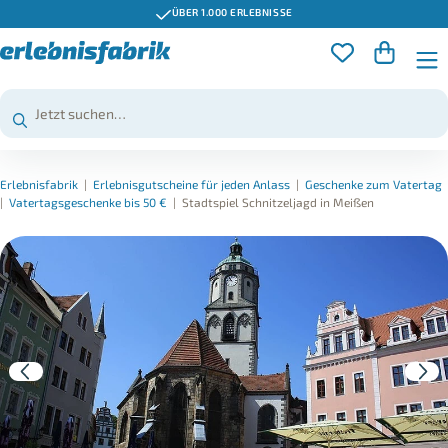
ÜBER 1.000 ERLEBNISSE
Erlebnisfabrik
|
Erlebnisgutscheine für jeden Anlass
|
Geschenke zum Vatertag
|
Vatertagsgeschenke bis 50 €
|
Stadtspiel Schnitzeljagd in Meißen