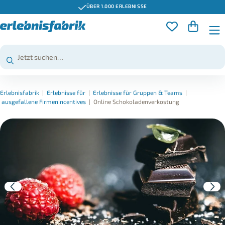
ÜBER 1.000 ERLEBNISSE
Erlebnisfabrik
|
Erlebnisse für
|
Erlebnisse für Gruppen & Teams
|
ausgefallene Firmenincentives
|
Online Schokoladenverkostung