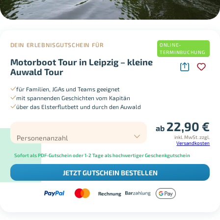
DEIN ERLEBNISGUTSCHEIN FÜR
ONLINE-
TERMINBUCHUNG
Motorboot Tour in Leipzig – kleine
Auwald Tour
für Familien, JGAs und Teams geeignet
mit spannenden Geschichten vom Kapitän
über das Elsterflutbett und durch den Auwald
22,90
€
ab
Personenanzahl
inkl. MwSt.
zzgl.
Versandkosten
Sofort als PDF-Gutschein oder 1-2 Tage als hochwertiger Geschenkgutschein
JETZT GUTSCHEIN BESTELLEN
Rechnung