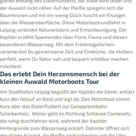
gleitet entlang des Elsterflutbetts, die Stadt wird leiser und
der Auwald rückt näher. Auf der Pleiße spiegeln sich die
Baumkronen und mit ein wenig Glück huscht ein Eisvogel
über die Wasseroberfläche. Diese Motorbootrundfahrt in
Leipzig verbindet Naturerlebnis und Entschleunigung. Der
Kapitän erzählt Spannendes über Flora, Fauna und diesen
besonderen Wasserweg. Mit dem Erlebnisgutschein
verschenkst Du gemeinsame Zeit und Eindrücke, die bleiben,
perfekt, wenn Du Natur nah und bequem erlebbar machen
möchtest.
Das erlebt Dein Herzensmensch bei der
kleinen Auwald Motorboots Tour
Am Stadthafen Leipzig begrüßt der Kapitän die Gäste, erklärt
kurz den Ablauf an Bord und legt ab. Das Motorboot nimmt
Kurs über das Elsterflutbett zur Galopprennbahn
Scheibenholz. Weiter geht es Richtung Schleuse Connewitz,
die ruhig durchfahren wird, während der Kapitän
Hintergründe zum Wasserweg erklärt. Dahinter öffnet sich
der dichte Auwald, die Pleiße wird schmaler und die Ufer