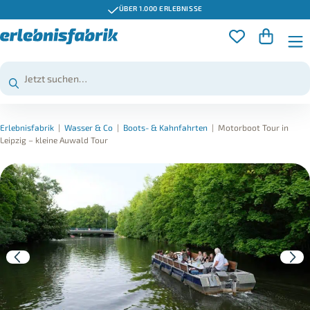
ÜBER 1.000 ERLEBNISSE
Erlebnisfabrik
|
Wasser & Co
|
Boots- & Kahnfahrten
|
Motorboot Tour in
Leipzig – kleine Auwald Tour