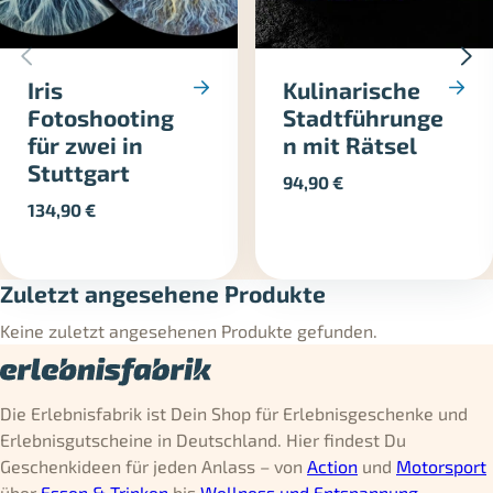
Iris
Kulinarische
Fotoshooting
Stadtführunge
für zwei in
n mit Rätsel
Stuttgart
94,90
€
134,90
€
Zuletzt angesehene Produkte
Keine zuletzt angesehenen Produkte gefunden.
Die Erlebnisfabrik ist Dein Shop für Erlebnisgeschenke und
Erlebnisgutscheine in Deutschland. Hier findest Du
Geschenkideen für jeden Anlass – von
Action
und
Motorsport
über
Essen & Trinken
bis
Wellness und Entspannung
.