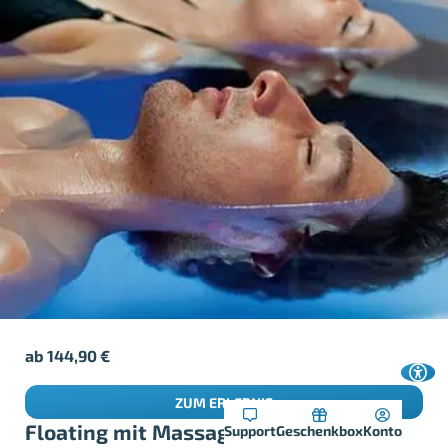
ab
144,90
€
ZUM ERLEBNIS
Floating mit Massage in Stuttgart
Support
Geschenkbox
Konto