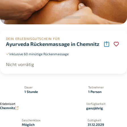
DEIN ERLEBNISGUTSCHEIN FÜR
Ayurveda Rückenmassage in Chemnitz
inklusive 60 minütige Rückenmassage
Nicht vorrätig
Dauer
Teilnehmer
1 Stunde
1 Person
Erlebnisort
Verfügbarkeit
Chemnitz
ganzjährig
Geschenkbox
Gültigkeit
Möglich
31.12.2029