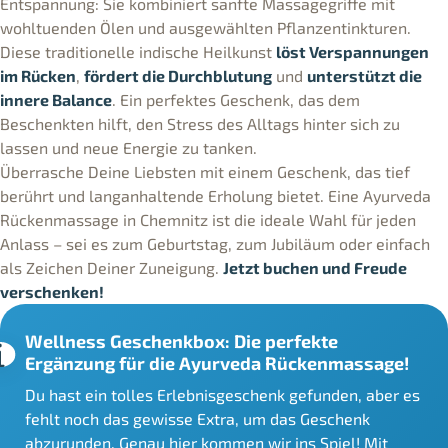
Entspannung: Sie kombiniert sanfte Massagegriffe mit
wohltuenden Ölen und ausgewählten Pflanzentinkturen.
Diese traditionelle indische Heilkunst
löst Verspannungen
im Rücken
,
fördert die Durchblutung
und
unterstützt die
innere Balance
. Ein perfektes Geschenk, das dem
Beschenkten hilft, den Stress des Alltags hinter sich zu
lassen und neue Energie zu tanken.
Überrasche Deine Liebsten mit einem Geschenk, das tief
berührt und langanhaltende Erholung bietet. Eine Ayurveda
Rückenmassage in Chemnitz ist die ideale Wahl für jeden
Anlass – sei es zum Geburtstag, zum Jubiläum oder einfach
als Zeichen Deiner Zuneigung.
Jetzt buchen und Freude
verschenken!
Wellness Geschenkbox: Die perfekte
Ergänzung für die Ayurveda Rückenmassage!
Du hast ein tolles Erlebnisgeschenk gefunden, aber es
fehlt noch das gewisse Extra, um das Geschenk
abzurunden. Genau hier kommen wir ins Spiel! Mit