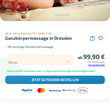
DEIN ERLEBNISGUTSCHEIN FÜR
Ganzkörpermassage in Dresden
90 minütige Ganzkörpermassage
99,90
€
ab
Dauer
inkl. MwSt.
zzgl.
Versandkosten
Sofort als PDF-Gutschein oder 1-2 Tage als hochwertiger Geschenkgutschein
JETZT GUTSCHEIN BESTELLEN
Rechnung