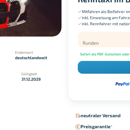
Mitfahren als Beifahrer 
inkl. Einweisung am Fahr
inkl. Rennfahrer mit nati
Runden
Erlebnisort
Sofort als PDF-Gutschein oder
deutschlandweit
Gültigkeit
31.12.2029
in der Geschäftsstelle
Google Pay
neutraler Versand
Preisgarantie
*