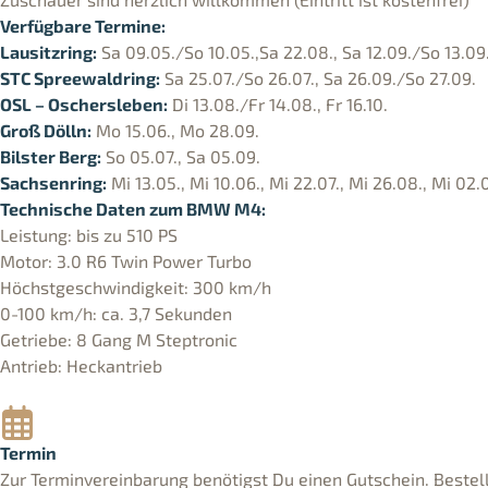
Verfügbare Termine:
Lausitzring:
Sa 09.05./So 10.05.,Sa 22.08., Sa 12.09./So 13.09.
STC Spreewaldring:
Sa 25.07./So 26.07., Sa 26.09./So 27.09.
OSL – Oschersleben:
Di 13.08./Fr 14.08., Fr 16.10.
Groß Dölln:
Mo 15.06., Mo 28.09.
Bilster Berg:
So 05.07., Sa 05.09.
Sachsenring:
Mi 13.05., Mi 10.06., Mi 22.07., Mi 26.08., Mi 02.
Technische Daten zum BMW M4:
Leistung: bis zu 510 PS
Motor: 3.0 R6 Twin Power Turbo
Höchstgeschwindigkeit: 300 km/h
0-100 km/h: ca. 3,7 Sekunden
Getriebe: 8 Gang M Steptronic
Antrieb: Heckantrieb
Termin
Zur Terminvereinbarung benötigst Du einen Gutschein. Bestell