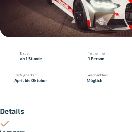
Dauer
Teilnehmer
ab 1 Stunde
1 Person
Verfügbarkeit
Geschenkbox
April bis Oktober
Möglich
PayPal
Kreditkartenzahlung
Zahlung 
Details
Leistungen