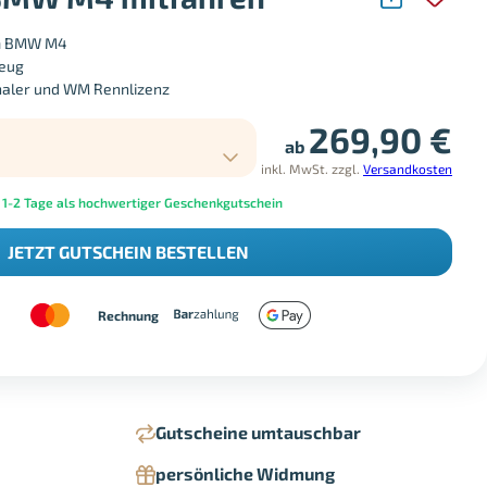
im BMW M4
zeug
onaler und WM Rennlizenz
269,90
€
ab
inkl. MwSt.
zzgl.
Versandkosten
 1-2 Tage als hochwertiger Geschenkgutschein
JETZT GUTSCHEIN BESTELLEN
Rechnung
Gutscheine umtauschbar
persönliche Widmung