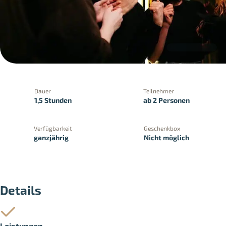
Dauer
Teilnehmer
1,5 Stunden
ab 2 Personen
Verfügbarkeit
Geschenkbox
ganzjährig
Nicht möglich
PayPal
Kreditkartenzahlung
Zahlung 
Details
Leistungen