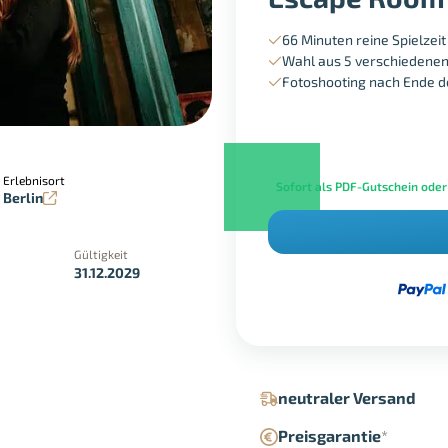
66 Minuten reine Spielzeit
Wahl aus 5 verschiedene
Fotoshooting nach Ende d
Erlebnisort
Sofort als PDF-Gutschein oder
Berlin
Gültigkeit
31.12.2029
in der Geschäftsstelle
Google Pay
neutraler Versand
Preisgarantie
*