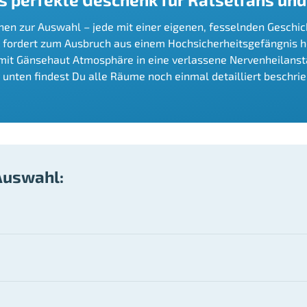
nen zur Auswahl – jede mit einer eigenen, fesselnden Geschich
nd fordert zum Ausbruch aus einem Hochsicherheitsgefängnis he
it Gänsehaut Atmosphäre in eine verlassene Nervenheilanstalt 
r unten findest Du alle Räume noch einmal detailliert beschri
Auswahl: