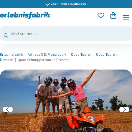
ÜBER 1.000 ERLEBNISSE
Erlebnisfabrik
|
Fahrspaß & Motorsport
|
Quad Touren
|
Quad Touren in
Dresden
|
Quad Schnuppertour in Dresden