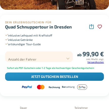
DEIN ERLEBNISGUTSCHEIN FÜR
Quad Schnuppertour in Dresden
inklusive Leihquad mit Kraftstoff
inklusive Getränke
ortskundiger Tour-Guide
99,90
€
ab
Anzahl der Fahrer
inkl. MwSt.
zzgl.
Versandkosten
Sofort als PDF-Gutschein oder 1-2 Tage als hochwertiger Geschenkgutschein
JETZT GUTSCHEIN BESTELLEN
Rechnung
Dauer
Teilnehmer