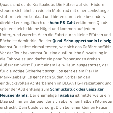
Quads sind echte Kraftpakete. Die Flitzer auf vier Rädern
steuern sich ähnlich wie ein Motorrad mit einer Lenkstange
statt mit einem Lenkrad und bieten damit eine besonders
direkte Lenkung. Durch die
hohe PS-Zahl
erklimmen Quads
spielend leicht kleine Hügel und kommen auf jedem
Untergrund zurecht. Auch die Fahrt durch kleine Pfützen und
Bäche ist damit drin! Bei der
Quad-Schnuppertour in Leipzig
kannst Du selbst einmal testen, wie sich das Gefährt anfühlt.
Vor der Tour bekommst Du eine ausführliche Einweisung in
die Fahrweise und darfst ein paar Proberunden drehen.
Außerdem wirst Du mit einem Leih-Helm ausgestattet, der
für die nötige Sicherheit sorgt. Los geht es am Pier1 in
Markkleeberg. Es geht nach Süden, vorbei an den
eindrucksvollen Achterbahnen im BELANTIS-Freizeitpark und
unter der A38 entlang zum
Schmuckstück des Leipziger
Neuseenlands
. Der ehemalige
Tagebau
ist mittlerweile ein
blau schimmernder See, der sich über einen halben Kilometer
erstreckt. Dein Guide versorgt Dich bei einer kleinen Pause