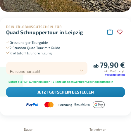
DEIN ERLEBNISGUTSCHEIN FÜR
Quad Schnuppertour in Leipzig
Ortskundiger Tourguide
2 Stunden Quad Tour mit Guide
Kraftstoff & Endreinigung
79,90
€
ab
Personenanzahl
inkl. MwSt.
zzgl.
Versandkosten
Sofort als PDF-Gutschein oder 1-2 Tage als hochwertiger Geschenkgutschein
JETZT GUTSCHEIN BESTELLEN
Rechnung
Dauer
Teilnehmer