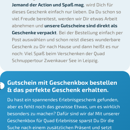
Jemand der Action und Spaß mag
, wird Dich für
dieses Geschenk einfach nur lieben. Da Du schon so
viel Freude bereitest, werden wir Dir etwas Arbeit
abnehmen und
unsere Gutscheine sind direkt als
Geschenke verpackt
. Bei der Bestellung einfach per
Post auswählen und schon reist dieses wunderbare
Geschenk zu Dir nach Hause und dann heißt es nur
noch: Viel Spaß beim Verschenken der Quad
Schnuppertour Zwenkauer See in Leipzig.
Gutschein mit Geschenkbox bestellen
& das perfekte Geschenk erhalten.
Du hast ein spannendes Erlebnisgeschenk gefunden,
aber es fehlt noch das gewisse Etwas, um es wirklich
besonders zu machen? Dafür sind wir da! Mit unserer
Geschenkbox für Quad Erlebnisse sparst Du Dir die
Suche nach einem zusätzlichen Präsent und setzt