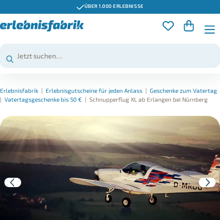
ÜBER 1.000 ERLEBNISSE
Erlebnisfabrik
|
Erlebnisgutscheine für jeden Anlass
|
Geschenke zum Vatertag
|
Vatertagsgeschenke bis 50 €
|
Schnupperflug XL ab Erlangen bei Nürnberg