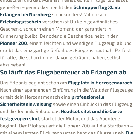
genießen – genau das macht den
Schnupperflug XL ab
Erlangen bei Nürnberg
so besonders! Mit diesem
Erlebnisgutschein
verschenkst Du kein gewöhnliches
Geschenk, sondern einen Moment, der garantiert in
Erinnerung bleibt. Der oder die Beschenkte hebt in der
Pioneer 200
, einem leichten und wendigen Flugzeug, ab und
erlebt das einzigartige Gefühl des Fliegens hautnah. Perfekt
für alle, die schon immer davon geträumt haben, selbst
abzuheben!
So läuft das Flugabenteuer ab Erlangen ab:
Das Erlebnis beginnt schon am
Flugplatz in Herzogenaurach
.
Nach einer spannenden Einführung in die Welt der Flugzeuge
erhält dein Herzensmensch eine
professionelle
Sicherheitseinweisung
sowie einen Einblick in das Flugzeug
und die Technik. Sobald das
Headset sitzt und die Gurte
festgezogen sind
, startet der Motor, und das Abenteuer
beginnt! Der Pilot steuert die Pioneer 200 auf die Startbahn –
mit einem letzten Blick nach unten hebt das Flugzeug ab.
Die