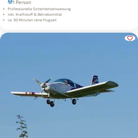
1 Person
Professionelle Sicherheitseinweisung
inkl. Kraftstoff & Betriebsmittel
ca. 90 Minuten reine Flugzeit