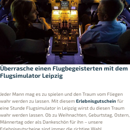
Überrasche einen Flugbegeisterten mit dem
Flugsimulator Leipzig
Jeder Mann mag es zu spielen und den Traum vom Fliegen
wahr werden zu lassen. Mit diesem
Erlebnisgutschein
für
eine Stunde Flugsimulator in Leipzig wirst du diesen Traum
wahr werden lassen. Ob zu Weihnachten, Geburtstag, Ostern,
Männertag oder als Dankeschön für ihn – unsere
Erlebnisgutscheine sind immer die richtige Wahl.