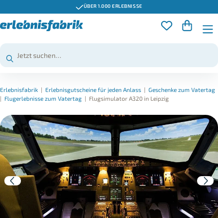
ÜBER 1.000 ERLEBNISSE
Erlebnisfabrik
|
Erlebnisgutscheine für jeden Anlass
|
Geschenke zum Vatertag
|
Flugerlebnisse zum Vatertag
|
Flugsimulator A320 in Leipzig