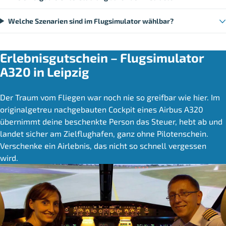
Welche Szenarien sind im Flugsimulator wählbar?
Erlebnisgutschein – Flugsimulator
A320 in Leipzig
Der Traum vom Fliegen war noch nie so greifbar wie hier. Im
originalgetreu nachgebauten Cockpit eines Airbus A320
übernimmt deine beschenkte Person das Steuer, hebt ab und
landet sicher am Zielflughafen, ganz ohne Pilotenschein.
Verschenke ein Airlebnis, das nicht so schnell vergessen
wird.