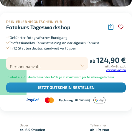
DEIN ERLEBNISGUTSCHEIN FÜR
Fotokurs Tagesworkshop
Geführter fotografischer Rundgang
Professionelles Kameratraining an der eigenen Kamera
In 12 Städten deutschlandweit verfügbar
124,90
€
ab
Personenanzahl
inkl. MwSt.
zzgl.
Versandkosten
Sofort als PDF-Gutschein oder 1-2 Tage als hochwertiger Geschenkgutschein
JETZT GUTSCHEIN BESTELLEN
Rechnung
Dauer
Teilnehmer
ca. 6,5 Stunden
ab 1 Person