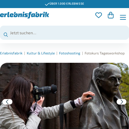
ÜBER 1.000 ERLEBNISSE
Erlebnisfabrik
|
Kultur & Lifestyle
|
Fotoshooting
|
Fotokurs Tagesworkshop