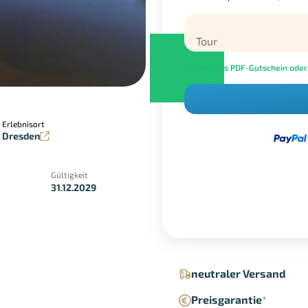
Tour
Sofort als PDF-Gutschein oder
Erlebnisort
Dresden
in der Geschäftsstelle
Google Pay
Gültigkeit
31.12.2029
neutraler Versand
Preisgarantie
*