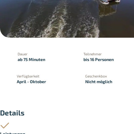
Dauer
Teilnehmer
ab 75 Minuten
bis 16 Personen
PayPal
Kreditkartenzahlung
Zahlung 
Verfügbarkeit
Geschenkbox
April - Oktober
Nicht möglich
Details
Leistungen