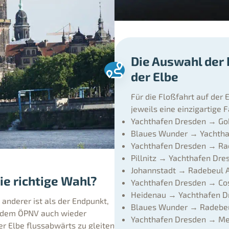
Die Auswahl der 
der Elbe
Für die Floßfahrt auf der
jeweils eine einzigartige F
Yachthafen Dresden → Goh
Blaues Wunder → Yachthaf
Yachthafen Dresden → Rad
Pillnitz → Yachthafen Dre
Johannstadt → Radebeul A
ie richtige Wahl?
Yachthafen Dresden → Cos
Heidenau → Yachthafen Dr
 anderer ist als der Endpunkt,
Blaues Wunder → Radebeul
t dem ÖPNV auch wieder
Yachthafen Dresden → Me
r Elbe flussabwärts zu gleiten