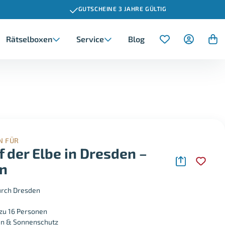
GUTSCHEINE 3 JAHRE GÜLTIG
Rätselboxen
Service
Blog
Dresden
Ausgefallene Firmenincentive
Action & Abenteuer
Erlebnisse für Frauen
Geburtstag
Chemnitz
Fahrspaß & Motorsport
Erlebnisse für Eltern
Schulabschluss
Wellness & Entspannung
Erlebnisse für Oma und Opa
Jahrestag
N FÜR
f der Elbe in Dresden –
en
Valentinstag
urch Dresden
 zu 16 Personen
ken & Sonnenschutz