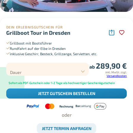
DEIN ERLEBNISGUTSCHEIN FÜR
Grillboot Tour in Dresden
Grillboot mit Bootsführer
Rundfahrt auf der Elbe in Dresden
inklusive Geschirr, Besteck, Grillzange, Servietten, etc.
289,90
€
ab
Dauer
inkl. MwSt.
zzgl.
Versandkosten
Sofort als PDF-Gutschein oder 1-2 Tage als hochwertiger Geschenkgutschein
JETZT GUTSCHEIN BESTELLEN
Rechnung
oder
JETZT TERMIN ANFRAGEN