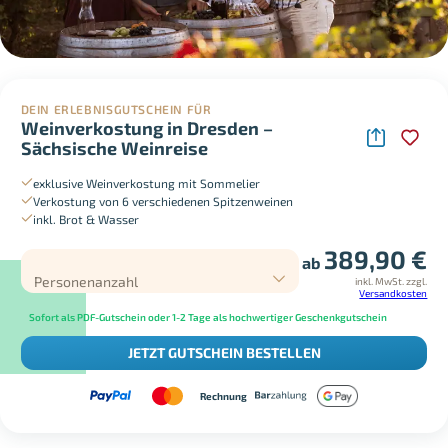
DEIN ERLEBNISGUTSCHEIN FÜR
Weinverkostung in Dresden –
Sächsische Weinreise
exklusive Weinverkostung mit Sommelier
Verkostung von 6 verschiedenen Spitzenweinen
inkl. Brot & Wasser
389,90
€
ab
Personenanzahl
inkl. MwSt.
zzgl.
Versandkosten
Sofort als PDF-Gutschein oder 1-2 Tage als hochwertiger Geschenkgutschein
JETZT GUTSCHEIN BESTELLEN
Rechnung