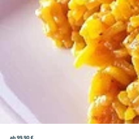
ab
99,90
€