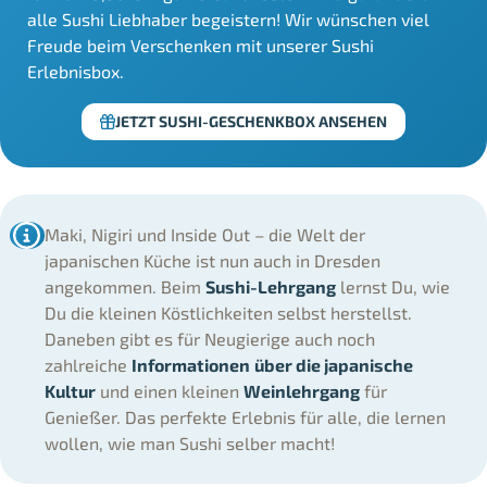
alle Sushi Liebhaber begeistern! Wir wünschen viel
Freude beim Verschenken mit unserer Sushi
Erlebnisbox.
JETZT SUSHI-GESCHENKBOX ANSEHEN
Maki, Nigiri und Inside Out – die Welt der
japanischen Küche ist nun auch in Dresden
angekommen. Beim
Sushi-Lehrgang
lernst Du, wie
Du die kleinen Köstlichkeiten selbst herstellst.
Daneben gibt es für Neugierige auch noch
zahlreiche
Informationen
über die japanische
Kultur
und einen kleinen
Weinlehrgang
für
Genießer. Das perfekte Erlebnis für alle, die lernen
wollen, wie man Sushi selber macht!