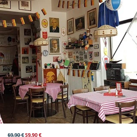
69,90
€
59,90
€