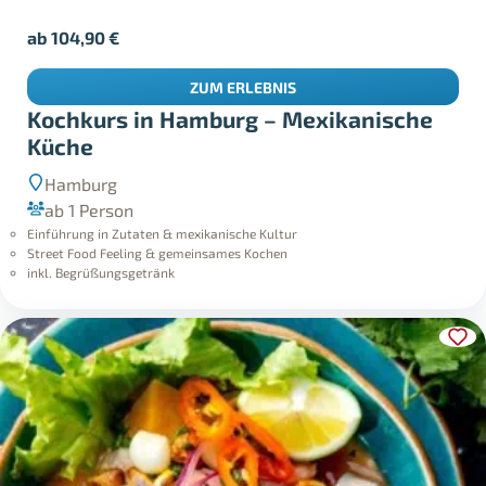
ab
104,90
€
ZUM ERLEBNIS
Kochkurs in Hamburg – Mexikanische
Küche
Hamburg
ab 1 Person
Einführung in Zutaten & mexikanische Kultur
Street Food Feeling & gemeinsames Kochen
inkl. Begrüßungsgetränk