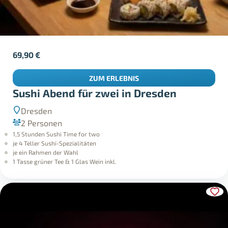
69,90
€
ZUM ERLEBNIS
Sushi Abend für zwei in Dresden
Dresden
2 Personen
1,5 Stunden Sushi Time for two
je 4 Teller Sushi-Spezialitäten
je ein Rahmen der Wahl
1 Tasse grüner Tee & 1 Glas Wein inkl.