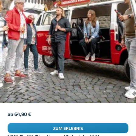
ab
64,90
€
ZUM ERLEBNIS