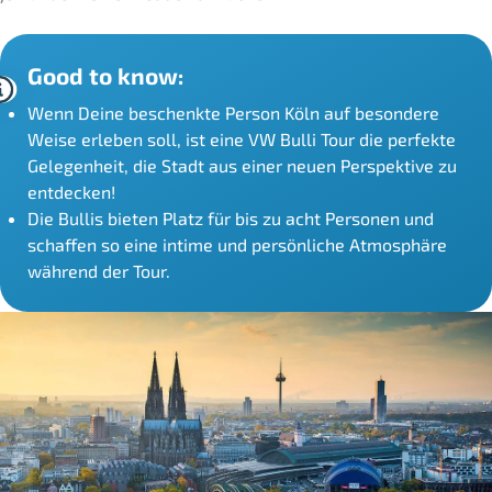
Good to know:
Wenn Deine beschenkte Person Köln auf besondere
Weise erleben soll, ist eine VW Bulli Tour die perfekte
Gelegenheit, die Stadt aus einer neuen Perspektive zu
entdecken!
Die Bullis bieten Platz für bis zu acht Personen und
schaffen so eine intime und persönliche Atmosphäre
während der Tour.