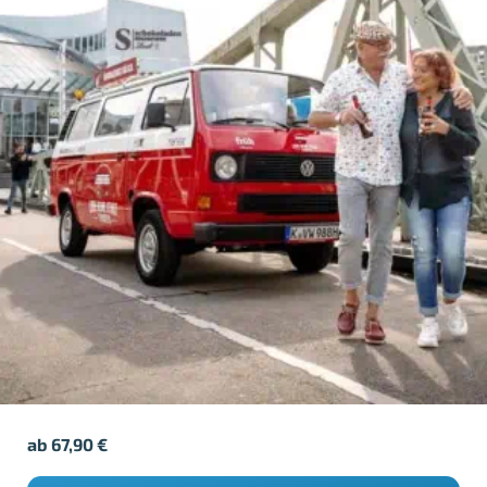
ab
67,90
€