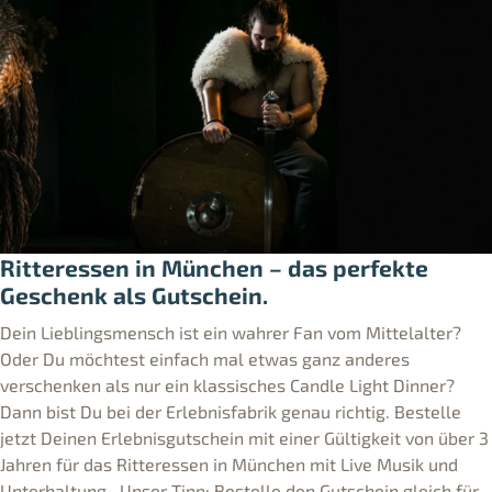
Ritteressen in München – das perfekte
Geschenk als Gutschein.
Dein Lieblingsmensch ist ein wahrer Fan vom Mittelalter?
Oder Du möchtest einfach mal etwas ganz anderes
verschenken als nur ein klassisches Candle Light Dinner?
Dann bist Du bei der Erlebnisfabrik genau richtig. Bestelle
jetzt Deinen Erlebnisgutschein mit einer Gültigkeit von über 3
Jahren für das Ritteressen in München mit Live Musik und
Unterhaltung. Unser Tipp: Bestelle den Gutschein gleich für