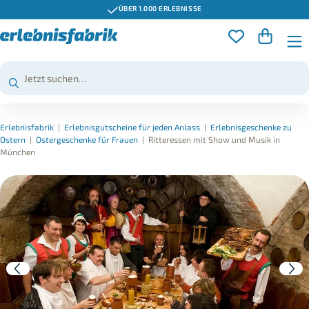
ÜBER 1.000 ERLEBNISSE
Erlebnisfabrik
|
Erlebnisgutscheine für jeden Anlass
|
Erlebnisgeschenke zu
Ostern
|
Ostergeschenke für Frauen
|
Ritteressen mit Show und Musik in
München