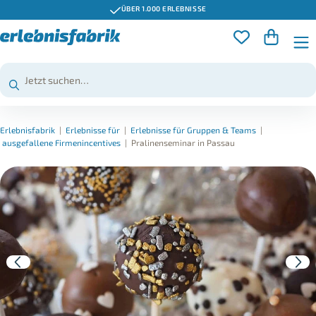
ÜBER 1.000 ERLEBNISSE
Erlebnisfabrik
|
Erlebnisse für
|
Erlebnisse für Gruppen & Teams
|
ausgefallene Firmenincentives
|
Pralinenseminar in Passau