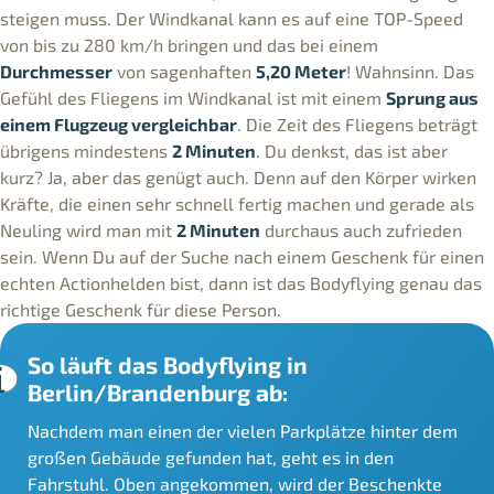
steigen muss. Der Windkanal kann es auf eine TOP-Speed
von bis zu 280 km/h bringen und das bei einem
Durchmesser
von sagenhaften
5,20 Meter
! Wahnsinn. Das
Gefühl des Fliegens im Windkanal ist mit einem
Sprung aus
einem Flugzeug vergleichbar
. Die Zeit des Fliegens beträgt
übrigens mindestens
2 Minuten
. Du denkst, das ist aber
kurz? Ja, aber das genügt auch. Denn auf den Körper wirken
Kräfte, die einen sehr schnell fertig machen und gerade als
Neuling wird man mit
2 Minuten
durchaus auch zufrieden
sein. Wenn Du auf der Suche nach einem Geschenk für einen
echten Actionhelden bist, dann ist das Bodyflying genau das
richtige Geschenk für diese Person.
So läuft das Bodyflying in
Berlin/Brandenburg ab:
Nachdem man einen der vielen Parkplätze hinter dem
großen Gebäude gefunden hat, geht es in den
Fahrstuhl. Oben angekommen, wird der Beschenkte