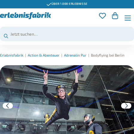
ÜBER 1.000 ERLEBNISSE
Erlebnisfabrik
|
Action & Abenteuer
|
Adrenalin Pur
|
Bodyflying bei Berlin