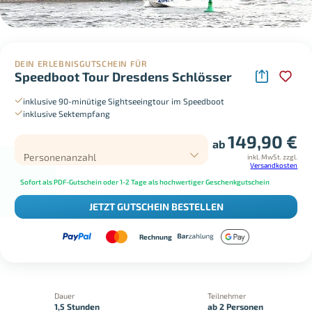
DEIN ERLEBNISGUTSCHEIN FÜR
Speedboot Tour Dresdens Schlösser
inklusive 90-minütige Sightseeingtour im Speedboot
inklusive Sektempfang
149,90
€
ab
Personenanzahl
inkl. MwSt.
zzgl.
Versandkosten
Sofort als PDF-Gutschein oder 1-2 Tage als hochwertiger Geschenkgutschein
JETZT GUTSCHEIN BESTELLEN
Rechnung
Dauer
Teilnehmer
1,5 Stunden
ab 2 Personen