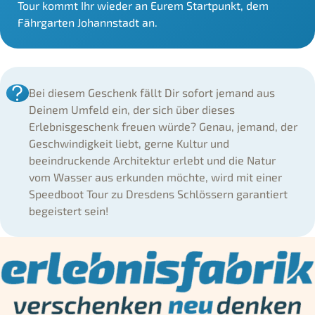
Tour kommt Ihr wieder an Eurem Startpunkt, dem
Fährgarten Johannstadt an.
Bei diesem Geschenk fällt Dir sofort jemand aus
Deinem Umfeld ein, der sich über dieses
Erlebnisgeschenk freuen würde? Genau, jemand, der
Geschwindigkeit liebt, gerne Kultur und
beeindruckende Architektur erlebt und die Natur
vom Wasser aus erkunden möchte, wird mit einer
Speedboot Tour zu Dresdens Schlössern garantiert
begeistert sein!