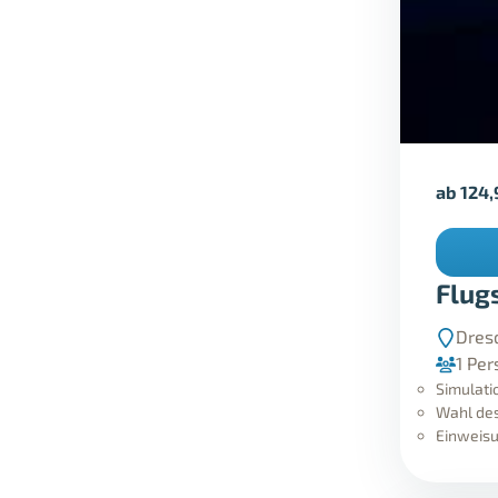
ab
124
Flug
Dres
1 Per
Simulati
Wahl des
Einweisu