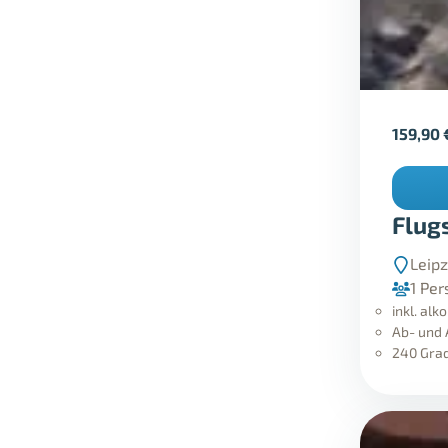
159,90
Flug
Leipz
1 Per
inkl. al
Ab- und
240 Grad