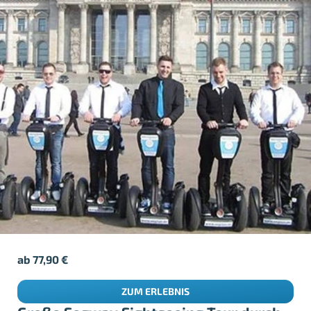
ab
77,90
€
ZUM ERLEBNIS