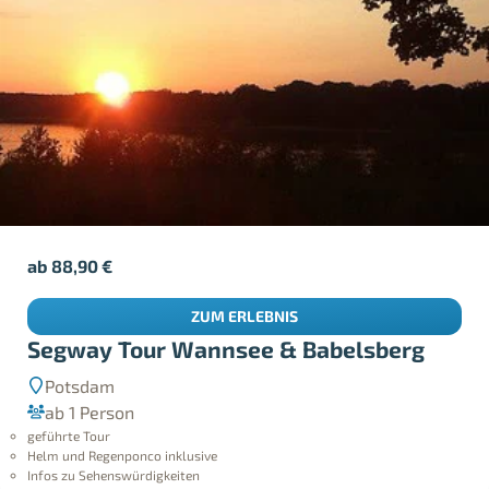
ab
88,90
€
ZUM ERLEBNIS
Segway Tour Wannsee & Babelsberg
Potsdam
ab 1 Person
geführte Tour
Helm und Regenponco inklusive
Infos zu Sehenswürdigkeiten