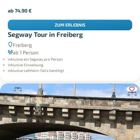
ab
74,90
€
ZUM ERLEBNIS
Segway Tour in Freiberg
Freiberg
ab 1 Person
inklusive ein Segway pro Person
inklusive Einweisung
inklusive Leihhelm falls benötigt