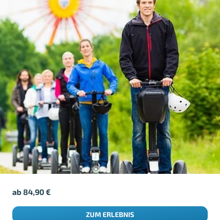
ab
84,90
€
ZUM ERLEBNIS