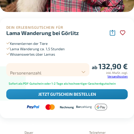
DEIN ERLEBNISGUTSCHEIN FÜR
Lama Wanderung bei Görlitz
Kennenlernen der Tiere
Lama Wanderung ca. 1,5 Stunden
Wissenswertes über Lamas
132,90
€
ab
Personenanzahl
inkl. MwSt.
zzgl.
Versandkosten
Sofort als PDF-Gutschein oder 1-2 Tage als hochwertiger Geschenkgutschein
JETZT GUTSCHEIN BESTELLEN
Rechnung
Dauer
Teilnehmer