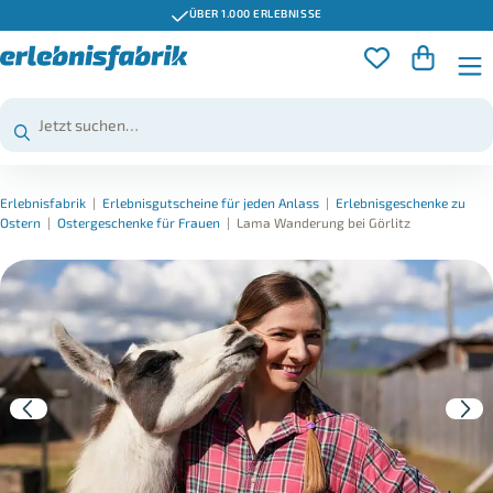
ÜBER 1.000 ERLEBNISSE
Erlebnisfabrik
|
Erlebnisgutscheine für jeden Anlass
|
Erlebnisgeschenke zu
Ostern
|
Ostergeschenke für Frauen
|
Lama Wanderung bei Görlitz