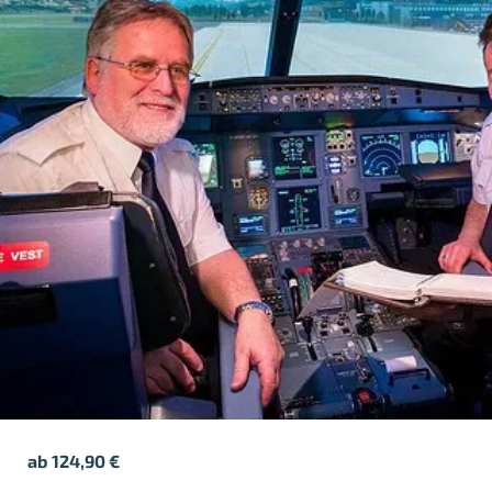
ab
124,90
€