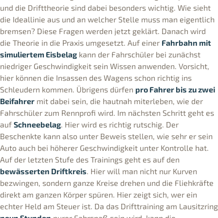
und die Drifttheorie sind dabei besonders wichtig. Wie sieht
die Ideallinie aus und an welcher Stelle muss man eigentlich
bremsen? Diese Fragen werden jetzt geklärt. Danach wird
die Theorie in die Praxis umgesetzt. Auf einer
Fahrbahn mit
simuliertem Eisbelag
kann der Fahrschüler bei zunächst
niedriger Geschwindigkeit sein Wissen anwenden. Vorsicht,
hier können die Insassen des Wagens schon richtig ins
Schleudern kommen. Übrigens dürfen
pro Fahrer bis zu zwei
Beifahrer
mit dabei sein, die hautnah miterleben, wie der
Fahrschüler zum Rennprofi wird. Im nächsten Schritt geht es
auf
Schneebelag
. Hier wird es richtig rutschig. Der
Beschenkte kann also unter Beweis stellen, wie sehr er sein
Auto auch bei höherer Geschwindigkeit unter Kontrolle hat.
Auf der letzten Stufe des Trainings geht es auf den
bewässerten Driftkreis
. Hier will man nicht nur Kurven
bezwingen, sondern ganze Kreise drehen und die Fliehkräfte
direkt am ganzen Körper spüren. Hier zeigt sich, wer ein
echter Held am Steuer ist. Da das Drifttraining am Lausitzring
neun Stunden
purer Fahrspaß sein wird, kann die