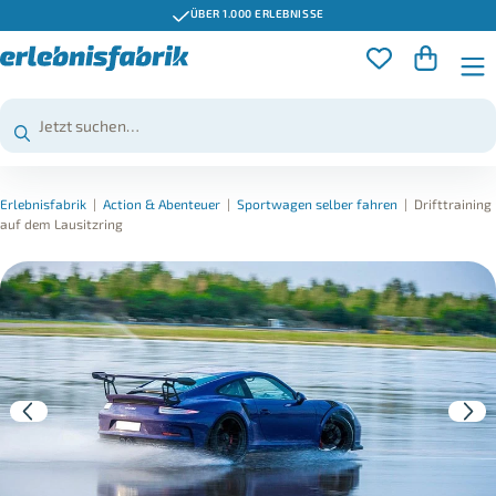
ÜBER 1.000 ERLEBNISSE
Erlebnisfabrik
|
Action & Abenteuer
|
Sportwagen selber fahren
|
Drifttraining
auf dem Lausitzring