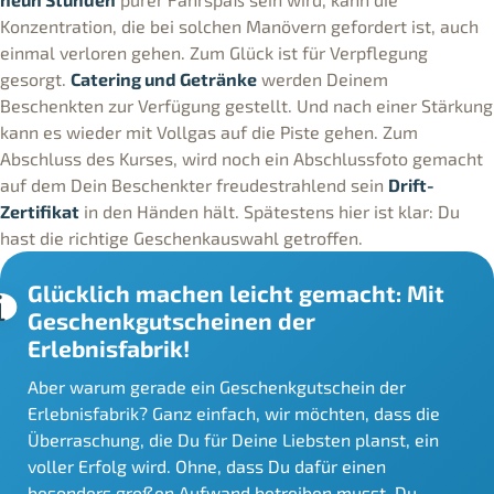
Konzentration, die bei solchen Manövern gefordert ist, auch
einmal verloren gehen. Zum Glück ist für Verpflegung
gesorgt.
Catering und Getränke
werden Deinem
Beschenkten zur Verfügung gestellt. Und nach einer Stärkung
kann es wieder mit Vollgas auf die Piste gehen. Zum
Abschluss des Kurses, wird noch ein Abschlussfoto gemacht
auf dem Dein Beschenkter freudestrahlend sein
Drift-
Zertifikat
in den Händen hält. Spätestens hier ist klar: Du
hast die richtige Geschenkauswahl getroffen.
Glücklich machen leicht gemacht: Mit
Geschenkgutscheinen der
Erlebnisfabrik!
Aber warum gerade ein Geschenkgutschein der
Erlebnisfabrik? Ganz einfach, wir möchten, dass die
Überraschung, die Du für Deine Liebsten planst, ein
voller Erfolg wird. Ohne, dass Du dafür einen
besonders großen Aufwand betreiben musst. Du