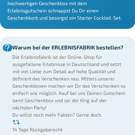
hochwertigen Geschenkbox mit dem
Erlebnisgutschein schnappst Du Dir einen
Geschenkkorb und besorgst ein Starter Cocktail-Set.
Warum bei der ERLEBNISFABRIK bestellen?
Die Erlebnisfabrik ist der Online-Shop für
ausgefallene Erlebnisse in Deutschland und setzt
mit viel Liebe zum Detail auf hohe Qualität und
definiert das Verschenken neu. Mittels unserer
Geschenkboxen machen wir Dir das Verschenken so
einfach wie möglich. Kauf bei uns Deinen Gutschein
samt Geschenkbox und sei der King auf der
nächsten Party!
Du willst noch mehr Fakten? Gerne doch.
14 Tage Rückgaberecht