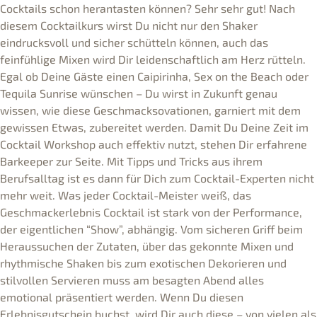
Cocktails schon herantasten können? Sehr sehr gut! Nach
diesem Cocktailkurs wirst Du nicht nur den Shaker
eindrucksvoll und sicher schütteln können, auch das
feinfühlige Mixen wird Dir leidenschaftlich am Herz rütteln.
Egal ob Deine Gäste einen Caipirinha, Sex on the Beach oder
Tequila Sunrise wünschen – Du wirst in Zukunft genau
wissen, wie diese Geschmacksovationen, garniert mit dem
gewissen Etwas, zubereitet werden. Damit Du Deine Zeit im
Cocktail Workshop auch effektiv nutzt, stehen Dir erfahrene
Barkeeper zur Seite. Mit Tipps und Tricks aus ihrem
Berufsalltag ist es dann für Dich zum Cocktail-Experten nicht
mehr weit. Was jeder Cocktail-Meister weiß, das
Geschmackerlebnis Cocktail ist stark von der Performance,
der eigentlichen “Show”, abhängig. Vom sicheren Griff beim
Heraussuchen der Zutaten, über das gekonnte Mixen und
rhythmische Shaken bis zum exotischen Dekorieren und
stilvollen Servieren muss am besagten Abend alles
emotional präsentiert werden. Wenn Du diesen
Erlebnisgutschein buchst, wird Dir auch diese – von vielen als