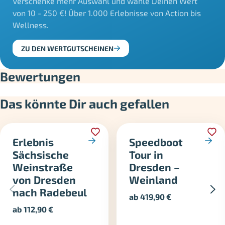
Verschenke mehr Auswahl und wähle Deinen Wert
von 10 - 250 €! Über 1.000 Erlebnisse von Action bis
Wellness.
ZU DEN WERTGUTSCHEINEN
Bewertungen
Das könnte Dir auch gefallen
Erlebnis
Speedboot
Sächsische
Tour in
Weinstraße
Dresden –
von Dresden
Weinland
nach Radebeul
ab
419,90
€
ab
112,90
€